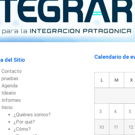
Calendario de e
 del Sitio
Contacto
pruebas
L
M
X
Agenda
Ideario
Informes
Inicio
3
4
5
¿Quiénes somos?
¿Por qué?
10
11
12
¿Cómo?