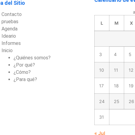
 del Sitio
Contacto
pruebas
L
M
X
Agenda
Ideario
Informes
Inicio
3
4
5
¿Quiénes somos?
¿Por qué?
10
11
12
¿Cómo?
¿Para qué?
17
18
19
24
25
26
31
« Jul