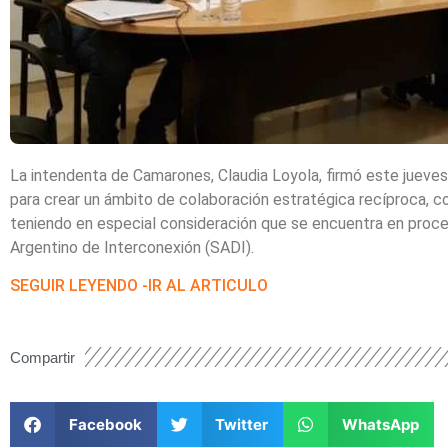
La intendenta de Camarones, Claudia Loyola, firmó este jueve
para crear un ámbito de colaboración estratégica recíproca, co
teniendo en especial consideración que se encuentra en proce
Argentino de Interconexión (SADI).
SEGUIR LEYENDO -IR AL ARTICULO
Compartir
Facebook
Twitter
WhatsApp