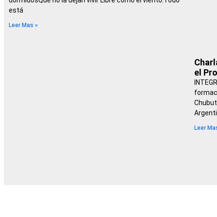
dormidosQue no la dejan vivir Libre como el viento.Todo
está
Leer Mas »
Charl
el Pr
INTEGRA
formaci
Chubut
Argent
Leer Ma