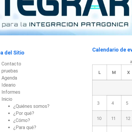
Calendario de e
 del Sitio
Contacto
pruebas
L
M
X
Agenda
Ideario
Informes
Inicio
3
4
5
¿Quiénes somos?
¿Por qué?
10
11
12
¿Cómo?
¿Para qué?