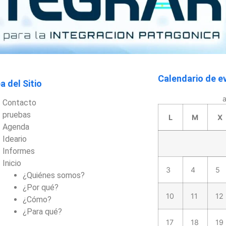
Calendario de e
 del Sitio
Contacto
pruebas
L
M
X
Agenda
Ideario
Informes
Inicio
3
4
5
¿Quiénes somos?
¿Por qué?
10
11
12
¿Cómo?
¿Para qué?
17
18
19