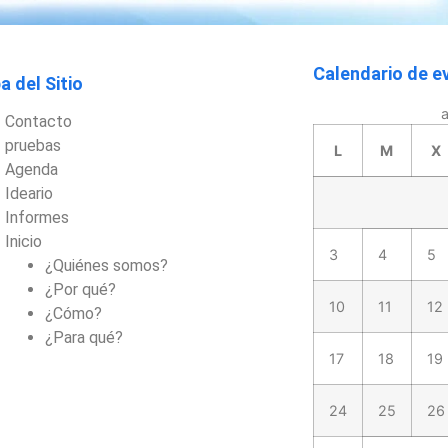
Calendario de e
 del Sitio
Contacto
pruebas
L
M
X
Agenda
Ideario
Informes
Inicio
3
4
5
¿Quiénes somos?
¿Por qué?
10
11
12
¿Cómo?
¿Para qué?
17
18
19
24
25
26